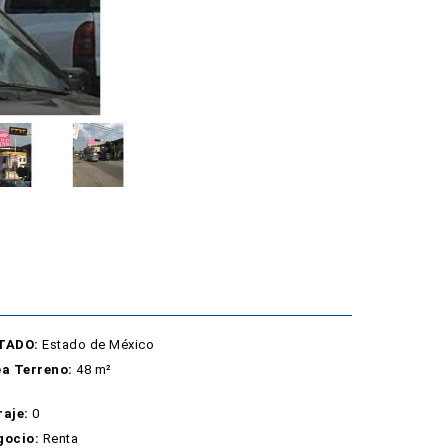
TADO:
Estado de México
a Terreno:
48 m²
aje:
0
gocio:
Renta