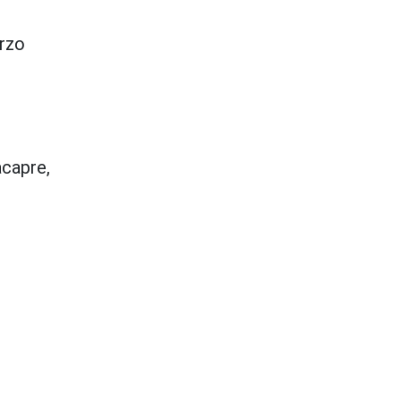
arzo
capre,