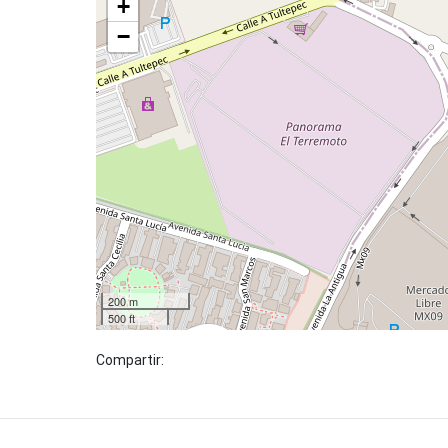
+
−
200 m
500 ft
Compartir: