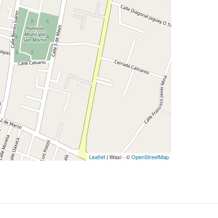
Leaflet
| Wasi - ©
OpenStreetMap