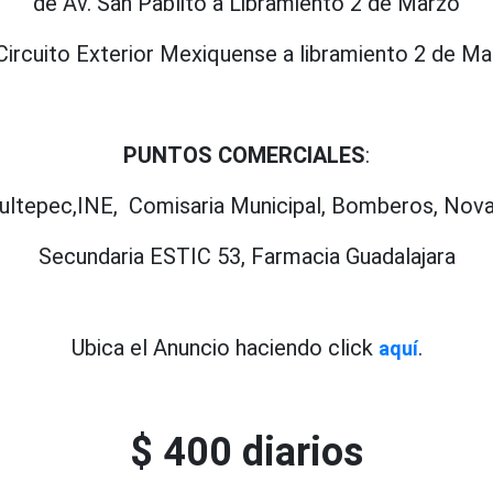
de Av. San Pablito a Libramiento 2 de Marzo
Circuito Exterior Mexiquense a libramiento 2 de M
PUNTOS COMERCIALES
:
ultepec,INE,
Comisaria
Municipal,
Bomberos,
Nova
Secundaria ESTIC 53,
Farmacia Guadalajara
Ubica el Anuncio haciendo click
.
aquí
$ 400 diarios